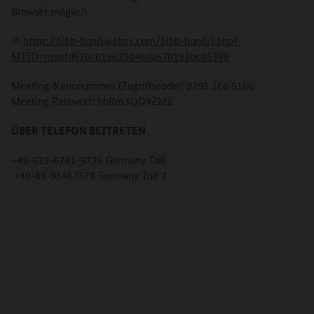
Browser möglich.
https://bibb-bund.webex.com/bibb-bund/j.php?
MTID=m9efd620c019e2904eda670193be05388
Meeting-Kennnummer (Zugriffscode): 2795 166 6166
Meeting Passwort: hbRm3QD4ZM2
ÜBER TELEFON BEITRETEN
+49-619-6781-9736 Germany Toll
+49-89-95467578 Germany Toll 2