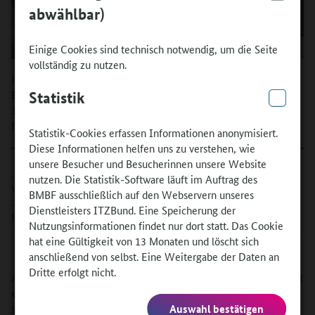
abwählbar)
Einige Cookies sind technisch notwendig, um die Seite
vollständig zu nutzen.
Hier finden Sie die jeweils geltenden
Beratungszeiten für die Programmberatung
unter 0228 - 107
Statistik
1611. Sie erreichen das Team von AusbildungWeltweit zu
folgenden Zeiten:
Statistik-Cookies erfassen Informationen anonymisiert.
Diese Informationen helfen uns zu verstehen, wie
Montag
Dienstag
Mittwoch
unsere Besucher und Besucherinnen unsere Website
nutzen. Die Statistik-Software läuft im Auftrag des
Vormittags
9:30 - 12:00
BMBF ausschließlich auf den Webservern unseres
Dienstleisters ITZBund. Eine Speicherung der
Nachmittags
12:00 - 16:00
Nutzungsinformationen findet nur dort statt. Das Cookie
hat eine Gültigkeit von 13 Monaten und löscht sich
anschließend von selbst. Eine Weitergabe der Daten an
Dritte erfolgt nicht.
Außerhalb der telefonsichen Erreichbarkeit können Sie jederzeit
eine E-Mail mit Ihren Fragen an ausbildung-weltweit@bibb.de
senden.
Auswahl bestätigen