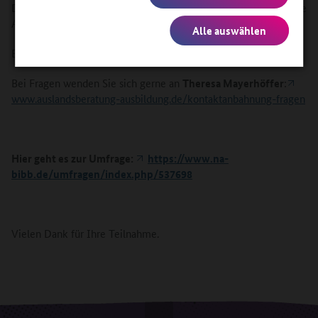
Die Teilnahme dauert etwa 15–20 Minuten und ist freiwillig. Die
Angaben werden anonym ausgewertet.
Alle auswählen
Eine Teilnahme ist bis 30. Mai möglich.
Bei Fragen wenden Sie sich gerne an
Theresa Mayerhöffer
:
www.auslandsberatung-ausbildung.de/kontaktanbahnung-fragen
Hier geht es zur Umfrage:
https://www.na-
bibb.de/umfragen/index.php/537698
Vielen Dank für Ihre Teilnahme.