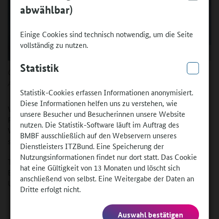
abwählbar)
Einige Cookies sind technisch notwendig, um die Seite
vollständig zu nutzen.
Statistik
Quelle:
Adobe Stock
Statistik-Cookies erfassen Informationen anonymisiert.
Diese Informationen helfen uns zu verstehen, wie
Wie finden berufsbildende Einrichtungen geeignete
unsere Besucher und Besucherinnen unsere Website
Praktikums- und Partnereinrichtungen im Ausland? Welche
nutzen. Die Statistik-Software läuft im Auftrag des
Wege der Kontaktanbahnung funktionieren – und wo wird es
BMBF ausschließlich auf den Webservern unseres
schwierig?
Dienstleisters ITZBund. Eine Speicherung der
Nutzungsinformationen findet nur dort statt. Das Cookie
Teilen Sie Ihre Erfahrungen in der aktuellen Umfrage des
hat eine Gültigkeit von 13 Monaten und löscht sich
Beratungsservice für Auslandsaufenthalte und helfen Sie,
anschließend von selbst. Eine Weitergabe der Daten an
Unterstützungsangebote gezielt weiterzuentwickeln.
Dritte erfolgt nicht.
Auswahl bestätigen