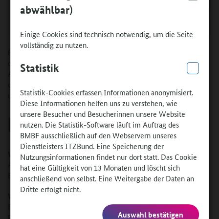
abwählbar)
Einige Cookies sind technisch notwendig, um die Seite
vollständig zu nutzen.
Bis zum 17. Februar 2022, 12 Uhr, konnten Förderanträge für
den Zeitraum vom 1. Juni 2022 bis 31. Mai 2023 über das
Statistik
AusbildungWeltweit
Projektportal
gestellt werden. Innerhalb
dieser 12 Monate können Tickets für die Reise gebucht werden
Statistik-Cookies erfassen Informationen anonymisiert.
und geförderte Auslandsaufenthalte stattfinden.
Diese Informationen helfen uns zu verstehen, wie
unsere Besucher und Besucherinnen unsere Website
DAS WICHTIGSTE IN KÜRZE
nutzen. Die Statistik-Software läuft im Auftrag des
BMBF ausschließlich auf den Webservern unseres
Dienstleisters ITZBund. Eine Speicherung der
Wer kann Anträge stellen?
Nutzungsinformationen findet nur dort statt. Das Cookie
Ausbildungsbetriebe, Kammern, Berufsschulen und andere
hat eine Gültigkeit von 13 Monaten und löscht sich
Einrichtungen der Berufsausbildung
anschließend von selbst. Eine Weitergabe der Daten an
Dritte erfolgt nicht.
Wie werden die Anträge gestellt?
Förderanträge werden über das
AusbildungWeltweit-
Auswahl bestätigen
Projektportal
eingereicht.