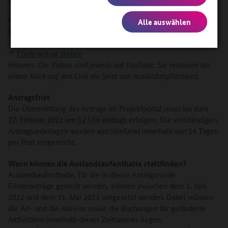
Hier gibt es
Alle auswählen
Videoanleitungen zur Nutzung des Projektportals
Registrierung und Stammdaten erstellen
Förderantrag stellen
Hinweis: Die Videos sind jeweils auf YouTube, Sie verlassen bei
einem Klick auf den Link die Seite von AusbildungWeltweit.
Antragsfrist
Die Übermittlung des Antrags im Projektportal muss bis zum
17. Februar 2022 um 12 Uhr mittags
erfolgen. Die vollständigen
Antragsunterlagen werden anschließend innerhalb von 14 Tagen
per Post eingereicht.
Wann können die Auslandsaufenthalte stattfinden?
Auslandsaufenthalte, für die in dieser Antragsrunde
Förderanträge gestellt werden, können zwischen dem 1. Juni
2022 und dem 31. Mai 2023 umgesetzt werden. Dabei müssen
die An- und die Abreise sowie die Buchungen für geförderte
Aktivitäten innerhalb dieses Zeitraumes liegen.