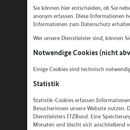
Sie können hier entscheiden, ob Sie neb
anonym erfassen. Diese Informationen h
Am 06. März 2023 wurde im Bundesanzeiger
Informationen zum Datenschutz erhalten
Änderungsbekanntmachung der Förderricht
Wer unsere Dienstleister sind, können 
internationalen Mobilität von Auszubilden
Ausbildern – Förderprogramm „AusbildungW
Notwendige Cookies (nicht ab
wird die Laufzeit
der Förderrichtlinie vom 
31. Dezember 2028
auf den
verlängert
.
Einige Cookies sind technisch notwendig,
Die Änderungen treten am Tag nach der Ver
in Kraft. Die Förderrichtlinie in der aktuell
Statistik
Änderungen vom März 2023 können Sie hi
März 2023
Statistik-Cookies erfassen Informatione
Besucherinnen unsere Website nutzen. Di
Die
nächste Antragsfrist
für eine Förderung
Dienstleisters ITZBund. Eine Speicherun
Auslandsaufenthalte ist am
25. März 2025 
Monaten und löscht sich anschließend von
Lernaufenthalte können dann innerhalb d