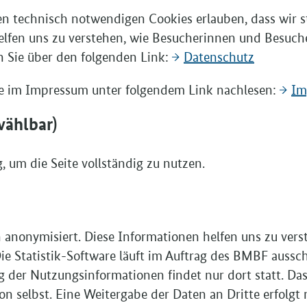
D
en technisch notwendigen Cookies erlauben, dass wir st
vo
elfen uns zu verstehen, wie Besucherinnen und Besuch
 die aktuelle
 Sie über den folgenden Link:
Datenschutz
linie zur Förderung der
Sie im Impressum unter folgendem Link nachlesen:
Im
den sowie Ausbilderinnen und
eltweit“ veröffentlicht. Damit
wählbar)
F
30.April 2024
Se
 um die Seite vollständig zu nutzen.
öffentlichung, also am 07. März 2023
vo
 gültigen Form inklusive der
20
er nachlesen:
Förderrichtlinie Stand
Ri
n anonymisiert. Diese Informationen helfen uns zu ver
Mi
e Statistik-Software läuft im Auftrag des BMBF aussc
La
 der von Ihnen geplanten
g der Nutzungsinformationen findet nur dort statt. Das
um 13 Uhr mittags
. Die
 selbst. Eine Weitergabe der Daten an Dritte erfolgt 
Än
es Durchführungszeitraums vom