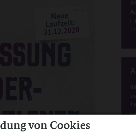
ge
Au
Pr
A
08
zw
Ja
18
ndung von Cookies
zw
2