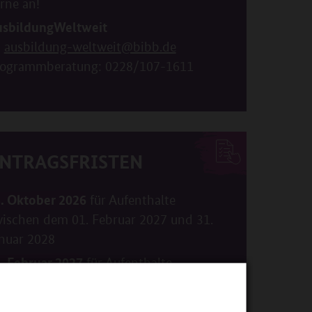
rne an!
sbildungWeltweit
ausbildung-weltweit@bibb.de
ogrammberatung: 0228/107-1611
NTRAGSFRISTEN
. Oktober 2026
für Aufenthalte
ischen dem 01. Februar 2027 und 31.
nuar 2028
. Februar 2027
für Aufenthalte
ischen dem 01. Juni 2027 und 30. Mai
028