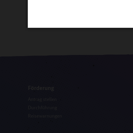
01. Juli 2025 bis zum 30. Juni 2026
durchgef
zur Antragsrunde finden Sie
hier
.
Förderung
Antrag stellen
Durchführung
Reisewarnungen