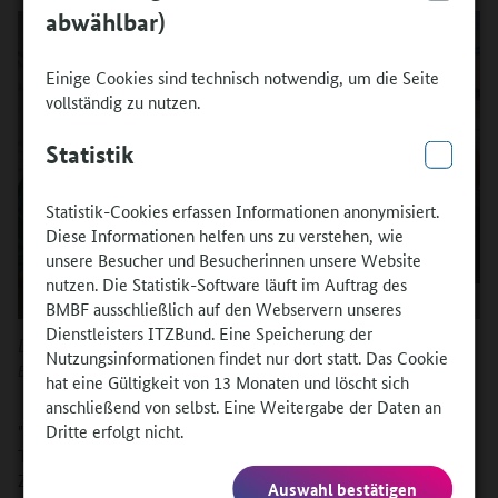
abwählbar)
Einige Cookies sind technisch notwendig, um die Seite
vollständig zu nutzen.
Statistik
Statistik-Cookies erfassen Informationen anonymisiert.
Diese Informationen helfen uns zu verstehen, wie
unsere Besucher und Besucherinnen unsere Website
nutzen. Die Statistik-Software läuft im Auftrag des
BMBF ausschließlich auf den Webservern unseres
Dienstleisters ITZBund. Eine Speicherung der
Die Förderchancen sind sehr hoch
Quelle:
Nutzungsinformationen findet nur dort statt. Das Cookie
BMBF / Bildkraftwerk, Bernd Lammel
hat eine Gültigkeit von 13 Monaten und löscht sich
anschließend von selbst. Eine Weitergabe der Daten an
Dritte erfolgt nicht.
"Wir freuen uns sehr über diesen Erfolg", berichtet Susanne
Timmermann aus dem Programm AusbildungWeltweit. "Unser
Ziel ist, dass die Förderzahlen auch in den nächsten Jahren
Auswahl bestätigen