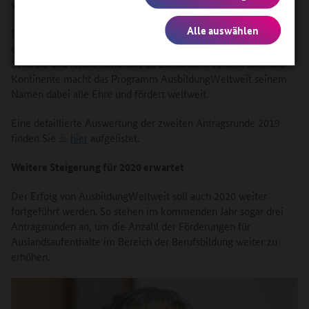
weiter steigen."
Alle auswählen
Die meisten Reisen der zweiten Antragsrunde 2019 führen
dabei in die USA oder nach China, gefolgt von Australien, der
Schweiz und Neuseeland. Mit 28 Zielländern verteilt über alle
Kontinente macht das Programm AusbildungWeltweit seinem
Namen dabei alle Ehre und fördert weltweit.
Eine detaillierte Auswertung der zweiten Antragsrunde 2019
finden Sie
hier
aufgelistet.
Weitere Steigerung für 2020 erwartet
Der Erfolg von AusbildungWeltweit soll auch 2020 weiter
fortgeführt werden. So stehen im kommenden Jahr sogar drei
Antragsrunden an, um die Anzahl der Förderungen für
Auslandsaufenthalte im Bereich der Berufsbildung weiter zu
erhöhen.