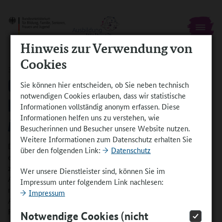
Hinweis zur Verwendung von
Cookies
31.12.2020
GROSSER ERFOLG: 97% F
Sie können hier entscheiden, ob Sie neben technisch
notwendigen Cookies erlauben, dass wir statistische
ÖRDERQUOTE IN ZWEITER A
Informationen vollständig anonym erfassen. Diese
Informationen helfen uns zu verstehen, wie
NTRAGSRUNDE 2019
Besucherinnen und Besucher unsere Website nutzen.
Weitere Informationen zum Datenschutz erhalten Sie
Das Jahr 2019 endet für das Programm AusbildungWeltweit mit
über den folgenden Link:
Datenschutz
einer sehr erfolgreichen Antragsrunde. So konnten in der
zweiten Förderrunde 2019 rund 97 Prozent der eingegangenen
Wer unsere Dienstleister sind, können Sie im
Anträge bewilligt werden. Damit liegt die Erfolgsquote sogar
Impressum unter folgendem Link nachlesen:
noch höher als Anfang des Jahres. Insgesamt erhielten 229
Impressum
Auszubildende und Ausbilderinnen sowie Ausbilder eine
Förderzusage für ihren weltweiten Aufenthalt.
Notwendige Cookies (nicht