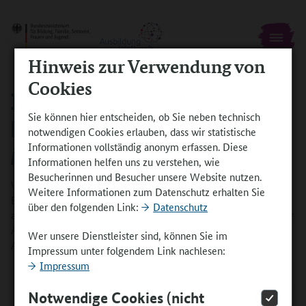
Hinweis zur Verwendung von
Cookies
INTERNATIONALISIERUNG DER
Sie können hier entscheiden, ob Sie neben technisch
BERUFSBILDUNG MIT
notwendigen Cookies erlauben, dass wir statistische
Informationen vollständig anonym erfassen. Diese
AUSBILDUNGWELTWEIT
Informationen helfen uns zu verstehen, wie
Besucherinnen und Besucher unsere Website nutzen.
Welche Rolle spielt die Internationalisierung in der
Weitere Informationen zum Datenschutz erhalten Sie
Berufsbildung? Und warum bleiben Lernaufenthalte im Ausland
über den folgenden Link:
Datenschutz
auch langfristig ein wichtiger Faktor für die Qualifizierung in der
Ausbildung? Im Interview gibt Stefan Metzdorf, Teamleiter von
Wer unsere Dienstleister sind, können Sie im
AusbildungWeltweit in der NA beim BIBB, Antworten.
Impressum unter folgendem Link nachlesen:
Impressum
Notwendige Cookies (nicht