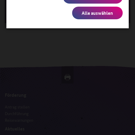
ANTRAGSFRISTEN
Alle auswählen
Förderung
Antrag stellen
Durchführung
Reisewarnungen
Aktuelles