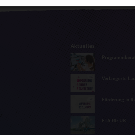
Aktuelles
Programmberatu
Verlängerte Lau
Förderung in R
ETA für UK