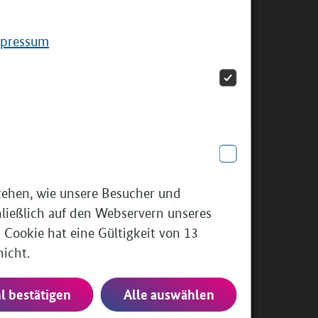
ischen dem 01. Juni 2027 und 30. Mai
028
pressum
as
Projektportal
ist ca. vier Wochen
r der Frist für neue Anträge geöffnet.
stehen, wie unsere Besucher und
hließlich auf den Webservern unseres
 Cookie hat eine Gültigkeit von 13
nicht.
 bestätigen
Alle auswählen