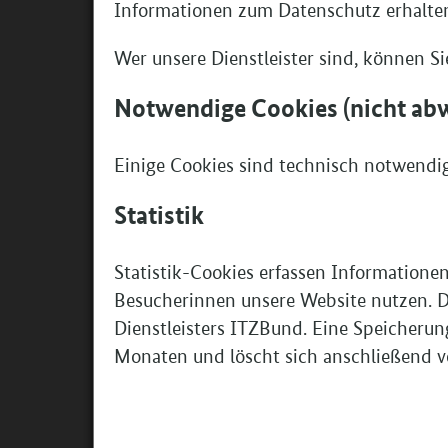
Informationen zum Datenschutz erhalten
ANTRÄGE JETZT VORBERE
Wer unsere Dienstleister sind, können 
Notwendige Cookies (nicht ab
Mit dem
Ansichtsexemplar des Antragsf
und Ihren Antrag vorbereiten.
Einige Cookies sind technisch notwendig,
Das Team von AusbildungWeltweit steht Ih
Statistik
Fragen telefonisch (unter 0228 - 107 1611)
weltweit@bibb.de) mit Rat und Tat zur Seit
Statistik-Cookies erfassen Informatione
Sie sind noch unsicher, ob sich für Ihr U
Besucherinnen unsere Website nutzen. Di
Wir haben für Sie die Förderung anhand ei
Dienstleisters ITZBund. Eine Speicherun
erklärt.
Monaten und löscht sich anschließend von