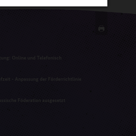
ng: Online und Telefonisch
fzeit - Anpassung der Förderrichtlinie
ussische Föderation ausgesetzt