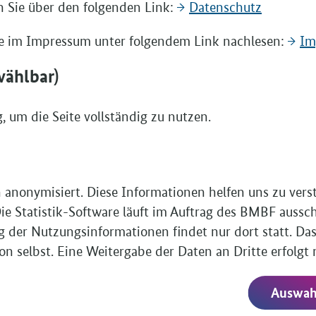
 Sie über den folgenden Link:
Datenschutz
zw
ITEN
2
Sie im Impressum unter folgendem Link nachlesen:
Im
D
wählbar)
vo
ormular
s können Sie die Zeit nutzen
 um die Seite vollständig zu nutzen.
nen von Montags bis Freitags für
 und per E-Mail (unter Ausbildung-
e.
n anonymisiert. Diese Informationen helfen uns zu ver
nternehmen ein Antrag lohnen würde?
e Statistik-Software läuft im Auftrag des BMBF aussc
niger Beispielrechnungen genauer
g der Nutzungsinformationen findet nur dort statt. Das
 selbst. Eine Weitergabe der Daten an Dritte erfolgt 
Auswahl