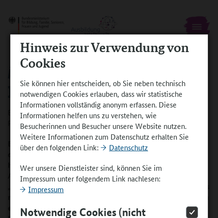
Hinweis zur Verwendung von
Cookies
AUSLANDSPROGRAMME ALS
Sie können hier entscheiden, ob Sie neben technisch
INVESTITION IN DIE ZUKUNFT
notwendigen Cookies erlauben, dass wir statistische
Informationen vollständig anonym erfassen. Diese
Ein Gespräch mit Alexander Lang, Teamleiter Ausbildung
Informationen helfen uns zu verstehen, wie
Produktionstechnik bei der BASF SE in Ludwigshafen
Besucherinnen und Besucher unsere Website nutzen.
Weitere Informationen zum Datenschutz erhalten Sie
Bei der global agierenden BASF SE ist Internationalität fest in
über den folgenden Link:
Datenschutz
der DNA der Ausbildung verankert. Seit mehr als 20 Jahren
haben Azubis hier die Möglichkeit, in jungen Jahren
Wer unsere Dienstleister sind, können Sie im
Arbeitserfahrungen in anderen Ländern zu sammeln. Mit
Impressum unter folgendem Link nachlesen:
„AusbildungWeltweit“ wird dies nun auch außerhalb Europas
Impressum
möglich. Doch welche Rolle spielt ein derartiges Programm in
einem Konzern wie BASF und warum ist es gerade in der
Notwendige Cookies (nicht