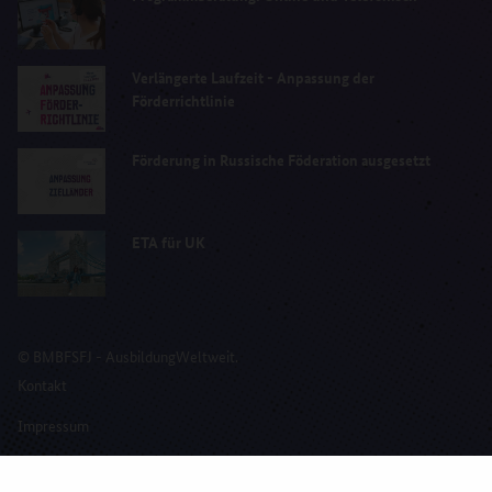
Verlängerte Laufzeit - Anpassung der
Förderrichtlinie
Förderung in Russische Föderation ausgesetzt
ETA für UK
© BMBFSFJ - AusbildungWeltweit.
Kontakt
Impressum
Erklärung zur Barrierefreiheit