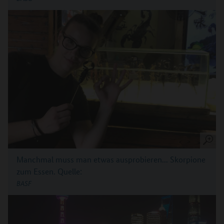
Manchmal muss man etwas ausprobieren... Skorpione
zum Essen.
Quelle:
BASF