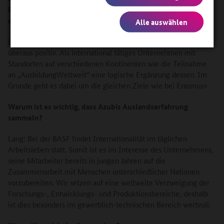
Programmen zurückblicken. Welche Erfahrungen haben Sie
dabei gemacht?
Alle auswählen
Lang: Unsere Erfahrungen mit europäischen Programmen sind
überaus positiv. Als international tätiges Unternehmen mit
Standorten auf verschiedenen Kontinenten war die Teilnahme
an „AusbildungWeltweit“ eine logische Ergänzung dessen. Im
Grunde geht es dabei um die gleichen Ziele wie bei Erasmus+.
Warum ist es wichtig, dass Azubis Auslandserfahrung
sammeln?
Lang: Bei der BASF findet Internationalität im täglichen
Arbeitsleben statt. Somit ist es im Interesse des Unternehmens,
seine Mitarbeiter bereits in jungen Jahren auf die
Zusammenarbeit mit Menschen unterschiedlicher Nationen
vorzubereiten. Wir setzen auf eine weltweite Verzweigung der
Forschungs-, Entwicklungs- und Produktionsbereiche, deshalb
ist dies besonders im gewerblich-technischen Bereich wertvoll.