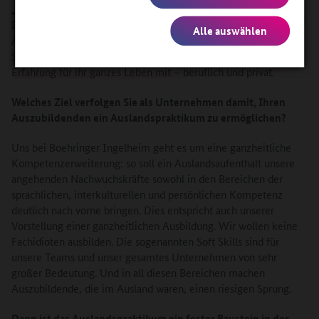
„In diesen vier Wochen habe ich so viel vom Leben gelernt.“
Dieser Satz sagt so viel aus. Und das kann ich als
Alle auswählen
Ausbildungsleiter bestätigen: die jungen Leute machen einen
Sprung in ihrer Persönlichkeitsentwicklung und nehmen diese
Erfahrung für ihr ganzes Leben mit – beruflich und privat.
Welches Ziel verfolgen Sie als Unternehmen damit, Ihren
Auszubildenden ein Auslandspraktikum zu ermöglichen?
Uns bei Boehringer Ingelheim geht es um eine ganzheitliche
Kompetenzerweiterung: so soll ein Auslandsaufenthalt unsere
angehenden Nachwuchskräfte sowohl in den Bereichen der
sprachlichen, interkulturellen und persönlichen Kompetenz
deutlich nach vorne bringen. Dies entspricht auch unserer
Vorstellung einer ganzheitlichen Ausbildung. Wir wollen keine
Fachidioten ausbilden. Die sogenannten Soft Skills sind für
unsere Teams und unser gesamtes Unternehmen von sehr
großer Bedeutung. Und in all diesen Bereichen machen
Auszubildende, die im Ausland waren, einen riesigen Sprung.
Dann ist das Auslandspraktikum ein fester Baustein in der