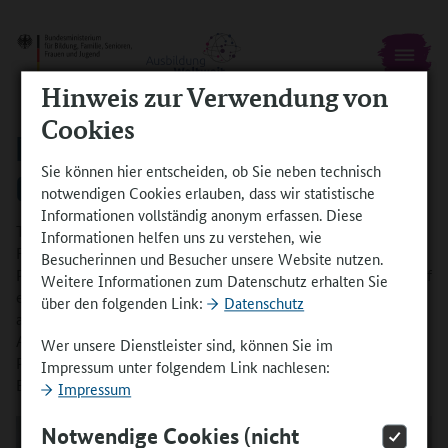
Hinweis zur Verwendung von
Cookies
REIFE PERSÖNLICHKEITEN SIND
Sie können hier entscheiden, ob Sie neben technisch
GUTE NACHWUCHSKRÄFTE
notwendigen Cookies erlauben, dass wir statistische
Informationen vollständig anonym erfassen. Diese
Thomas Gauza ist kaufmännischer Ausbildungsreferent im
Informationen helfen uns zu verstehen, wie
Familienunternehmen Boehringer Ingelheim. Das
Besucherinnen und Besucher unsere Website nutzen.
Pharmaunternehmen ist weltweit tätig und legt großen Wert auf
Weitere Informationen zum Datenschutz erhalten Sie
eine ganzheitliche Ausbildung. Dazu gehört für den Betrieb
über den folgenden Link:
Datenschutz
auch, Auszubildenden einen Auslandsaufenthalt während der
Ausbildung zu ermöglichen. Denn die Zeit im Ausland prägt die
Wer unsere Dienstleister sind, können Sie im
Persönlichkeitsentwicklung der jungen Menschen und ist ein
Impressum unter folgendem Link nachlesen:
Erfolgsfaktor für das Unternehmen.
Impressum
Notwendige Cookies (nicht