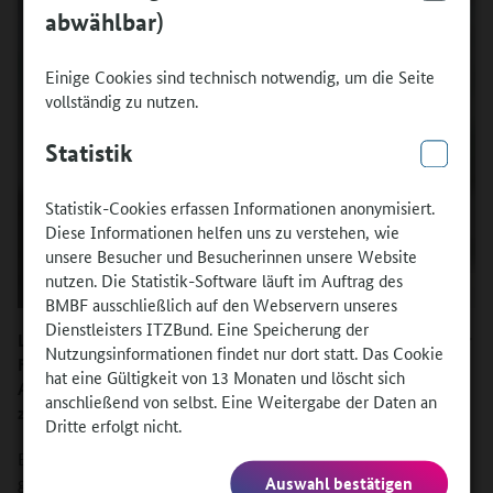
abwählbar)
Einige Cookies sind technisch notwendig, um die Seite
vollständig zu nutzen.
Statistik
Statistik-Cookies erfassen Informationen anonymisiert.
Diese Informationen helfen uns zu verstehen, wie
unsere Besucher und Besucherinnen unsere Website
nutzen. Die Statistik-Software läuft im Auftrag des
BMBF ausschließlich auf den Webservern unseres
Dienstleisters ITZBund. Eine Speicherung der
Lieber Herr Gauza, im November 2021 hat Ihr Auszubildender
Nutzungsinformationen findet nur dort statt. Das Cookie
Felix mit der Förderung von AusbildungWeltweit ein
hat eine Gültigkeit von 13 Monaten und löscht sich
Auslandspraktikum in Dubai absolviert. Wie ist er wieder
anschließend von selbst. Eine Weitergabe der Daten an
zurückgekommen?
Dritte erfolgt nicht.
Er ist euphorisch wiedergekommen, es hat ihm riesigen Spaß
gemacht. Mein Lieblingszitat von ihm:
Auswahl bestätigen