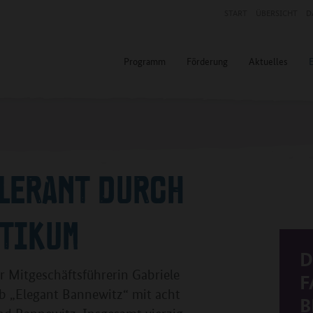
START
ÜBERSICHT
D
Programm
Förderung
Aktuelles
LERANT DURCH
KTIKUM
D
r Mitgeschäftsführerin Gabriele
F
b „Elegant Bannewitz“ mit acht
B