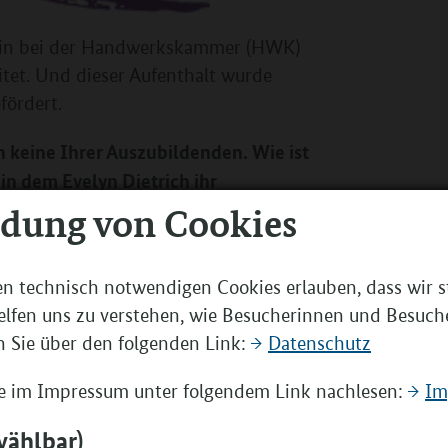
terin bei der Handwerkskammer (HWK)
itet. Und dieser Aufenthalt wurde
fördert.
 keine Ihrer Auszubildenden. Wie ist
in dem Evelyn Dietrich ihr
ndung von Cookies
re Lieferanten Kontakte zu
ns mit dem russischen
en technisch notwendigen Cookies erlauben, dass wir st
g gesetzt, um auf diesem Wege einen
elfen uns zu verstehen, wie Besucherinnen und Besuch
 Praktikanten aufzunehmen.
 Sie über den folgenden Link:
Datenschutz
n der HWK Dresden. Sie ist ständig
Sie im Impressum unter folgendem Link nachlesen:
Im
 für unterschiedliche
wählbar)