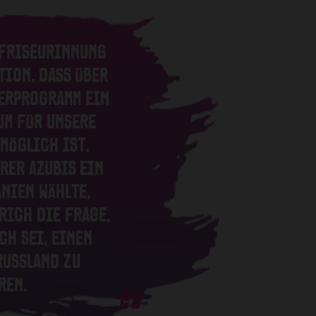
 FRISEURINNUNG
TION, DASS ÜBER
ERPROGRAMM EIN
UM FÜR UNSERE
MÖGLICH IST.
RER AZUBIS EIN
ANIEN WÄHLTE,
RICH DIE FRAGE,
CH SEI, EINEN
RUSSLAND ZU
EREN.