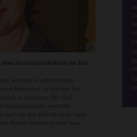
we
Zi
be
wi
zu
U
g
z eines Auslandspraktikums für Ihre
ei
Fü
den weltoffene, selbstständig
un
chsene Menschen zu machen. Sie
winkel zu erweitern. Wir sind
n Auslandseinsatz wertvolle
 auch für den Betrieb mitbringen.
ere Abläufe etablieren oder neue