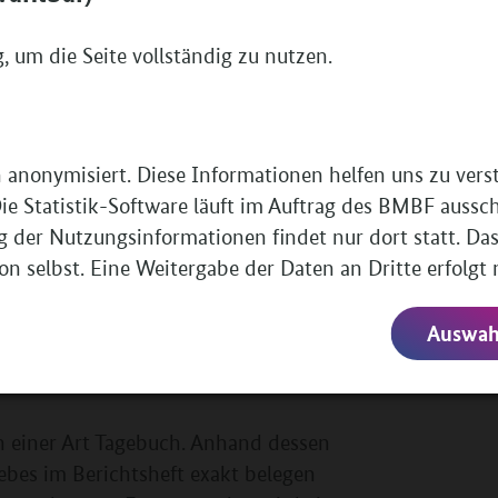
bläufe des Moskauer Salons
 um die Seite vollständig zu nutzen.
t mit dem Salon in Verbindung und
hrer Ausbildung. Sie wurde im Salon
n anonymisiert. Diese Informationen helfen uns zu ver
istentin vorgestellt.
e Statistik-Software läuft im Auftrag des BMBF aussc
itarbeiterin zur Seite gestellt, für
g der Nutzungsinformationen findet nur dort statt. Das
hren und andere als Zuarbeit erledigen
 selbst. Eine Weitergabe der Daten an Dritte erfolgt 
kennen, die bei uns etwas anders
Auswahl
ie sie im Moskauer Salon durchführte,
in einer Art Tagebuch. Anhand dessen
iebes im Berichtsheft exakt belegen