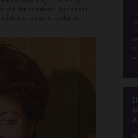
und Bannewitz. Insgesamt vierzig
ter drei Auszubildende. Was sie sich
Ev
ubildenden verspricht, erläutert
Ko
Ca
si
ei
I
M
A
Wa