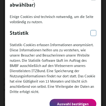
abwählbar)
Einige Cookies sind technisch notwendig, um die Seite
vollständig zu nutzen.
Statistik
Statistik-Cookies erfassen Informationen anonymisiert.
Diese Informationen helfen uns zu verstehen, wie
unsere Besucher und Besucherinnen unsere Website
nutzen. Die Statistik-Software läuft im Auftrag des
Harald Düster, Sebapharma
BMBF ausschließlich auf den Webservern unseres
Dienstleisters ITZBund. Eine Speicherung der
Nutzungsinformationen findet nur dort statt. Das Cookie
Herr Düster, im September haben Sie über
hat eine Gültigkeit von 13 Monaten und löscht sich
AusbildungWeltweit erstmals Azubis nach Brasilien
anschließend von selbst. Eine Weitergabe der Daten an
entsandt? Wie kam es dazu?
Dritte erfolgt nicht.
Düster: Vor zwei Jahren habe ich im Rahmen einer
Auswahl bestätigen
Städtepartnerschaft die Region Rio Grande do Sul besucht, in die