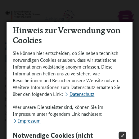
Hinweis zur Verwendung von
Cookies
ZU GAST BEI DEN HUNSRÜCK-
Sie können hier entscheiden, ob Sie neben technisch
BRASILIANERN
notwendigen Cookies erlauben, dass wir statistische
Informationen vollständig anonym erfassen. Diese
Als Vertriebsgesellschaft im medizinisch-pharmazeutischen
Informationen helfen uns zu verstehen, wie
Bereich bedienen die rund 200 Mitarbeiterinnen und Mitarbeiter
Besucherinnen und Besucher unsere Website nutzen.
der Sebapharma GmbH & Co. KG internationale Märkte
Weitere Informationen zum Datenschutz erhalten Sie
weltweit. Dabei ist das Unternehmen vor allem mit dem
über den folgenden Link:
Datenschutz
bekannten Markennamen Sebamed erfolgreich. Im Jahr 2018
wurde zudem eine Vertriebsgesellschaft in China gegründet.
Wer unsere Dienstleister sind, können Sie im
Zugleich ist in Brasilien ein starkes Netzwerk für den
Impressum unter folgendem Link nachlesen:
internationalen Austausch von Auszubildenden entstanden.
Impressum
Notwendige Cookies (nicht